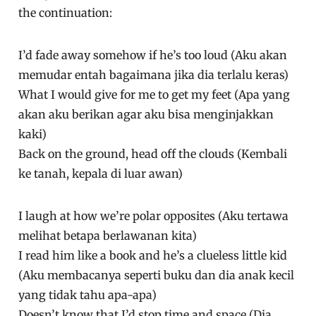
the continuation:
I’d fade away somehow if he’s too loud (Aku akan
memudar entah bagaimana jika dia terlalu keras)
What I would give for me to get my feet (Apa yang
akan aku berikan agar aku bisa menginjakkan
kaki)
Back on the ground, head off the clouds (Kembali
ke tanah, kepala di luar awan)
I laugh at how we’re polar opposites (Aku tertawa
melihat betapa berlawanan kita)
I read him like a book and he’s a clueless little kid
(Aku membacanya seperti buku dan dia anak kecil
yang tidak tahu apa-apa)
Doesn’t know that I’d stop time and space (Dia