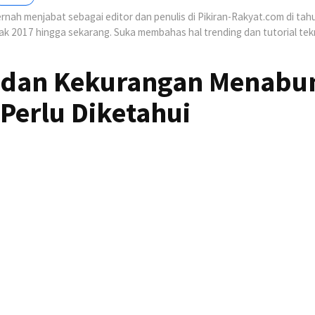
nah menjabat sebagai editor dan penulis di Pikiran-Rakyat.com di tah
jak 2017 hingga sekarang. Suka membahas hal trending dan tutorial tek
n dan Kekurangan Menabu
Perlu Diketahui