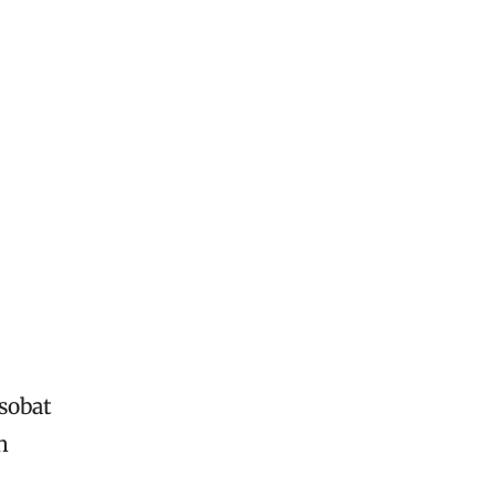
sobat
n