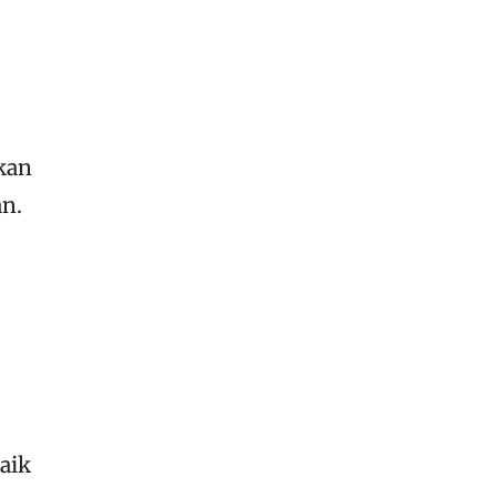
kan
an.
aik