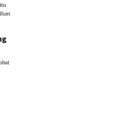
itu
bihan
ng
obat