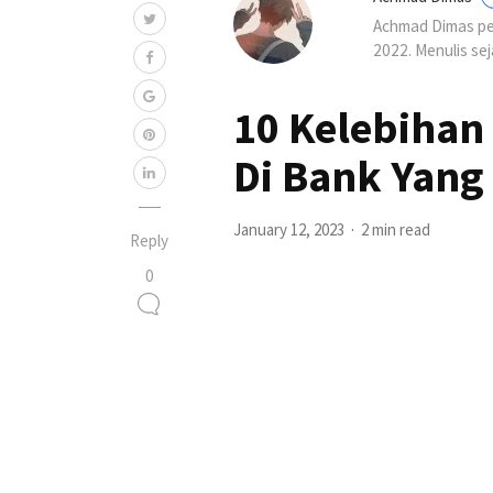
Achmad Dimas per
2022. Menulis se
10 Kelebiha
Di Bank Yang 
January 12, 2023
2 min read
Reply
0