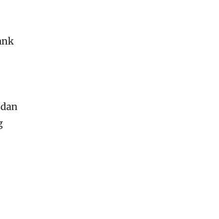
ank
 dan
g