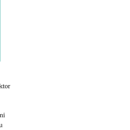
ktor
mi
u