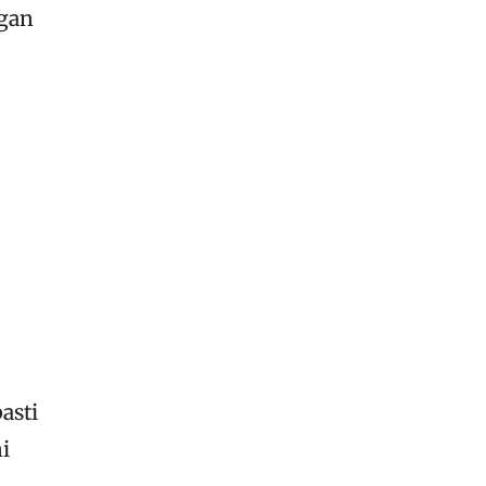
ngan
asti
i