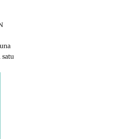
N
guna
 satu