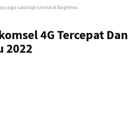
Saya juga suka bagi tutorial di Blogdimas.
lkomsel 4G Tercepat Dan
u 2022