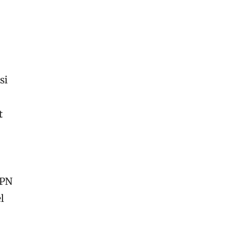
si
t
APN
l