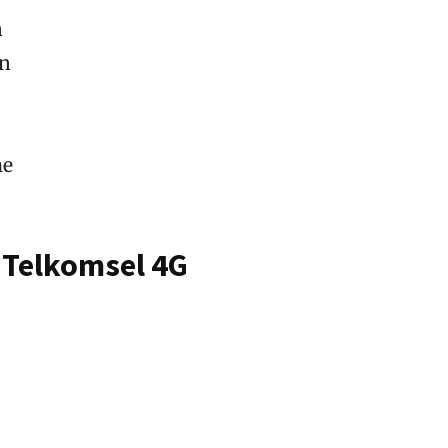
n
an
me
 Telkomsel 4G