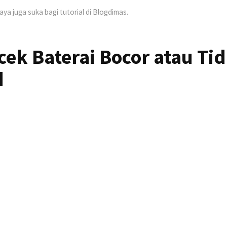
Saya juga suka bagi tutorial di Blogdimas.
ek Baterai Bocor atau Ti
d