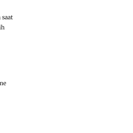
 saat
ih
ame
.