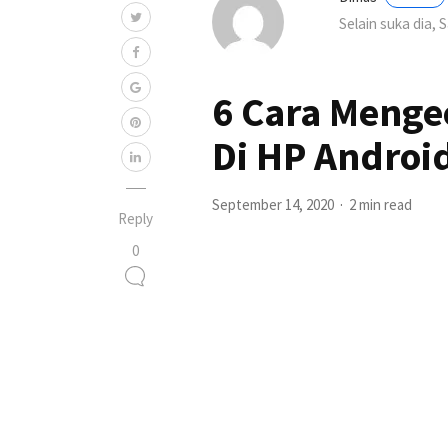
Selain suka dia, 
6 Cara Mengec
Di HP Androi
September 14, 2020
2 min read
Reply
0