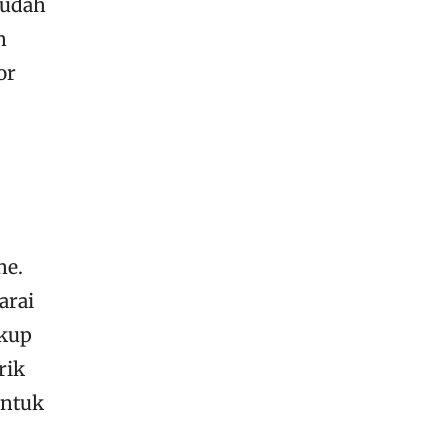
sudah
n
or
ne.
arai
ukup
rik
Untuk