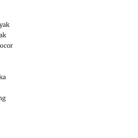
nyak
ak
bocor
ka
ng