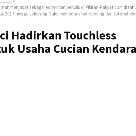
nah menjabat sebagai editor dan penulis di Pikiran-Rakyat.com di tah
jak 2017 hingga sekarang. Suka membahas hal trending dan tutorial tek
ci Hadirkan Touchless
uk Usaha Cucian Kendar