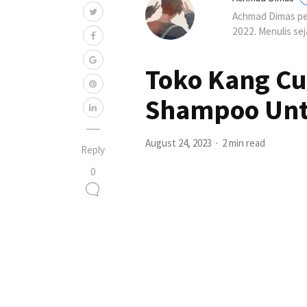
Achmad Dimas per
2022. Menulis se
Toko Kang Cu
Shampoo Unt
August 24, 2023
2 min read
Reply
0