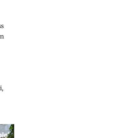
ss
an
i,