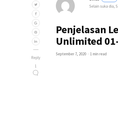
Selain suka dia, 
Penjelasan L
Unlimited 01-
September 7, 2020
1 min read
Reply
1