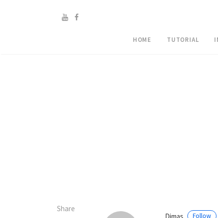
HOME
TUTORIAL
Share
Dimas
Follow