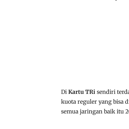
Di
Kartu TRi
sendiri ter
kuota reguler yang bisa d
semua jaringan baik itu 