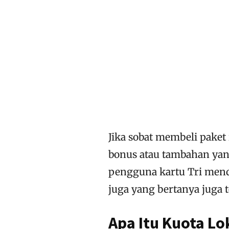
Jika sobat membeli paket
bonus atau tambahan ya
pengguna kartu Tri mend
juga yang bertanya juga 
Apa Itu Kuota Lo