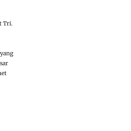
 Tri.
 yang
sar
net