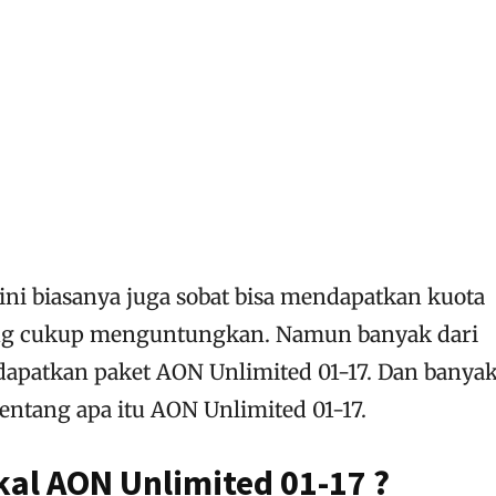
 ini biasanya juga sobat bisa mendapatkan kuota
ng cukup menguntungkan. Namun banyak dari
apatkan paket AON Unlimited 01-17. Dan banya
tentang apa itu AON Unlimited 01-17.
kal AON Unlimited 01-17 ?