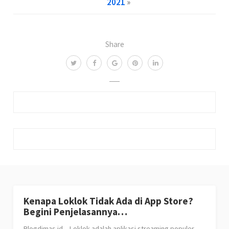
2021
»
Share
Kenapa Loklok Tidak Ada di App Store?
Begini Penjelasannya…
Blogdimas.id – Loklok adalah aplikasi streaming populer