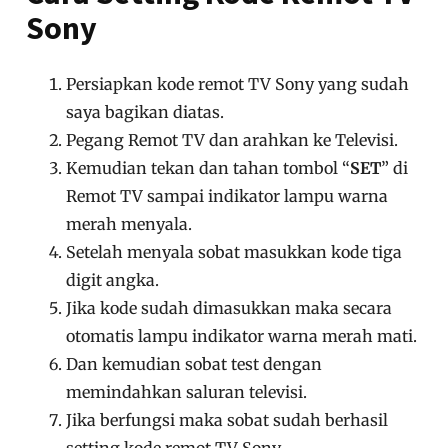
023, 135
Kode tiga digit diatas bisa digunakan untuk remot
TV Sony ataupun Universal. Sobat bisa coba satu-
satu dan jika sobat belum paham cara settingnya
silahkan simak langkah-langkahnya berikut ini.
Baca Juga :
Kode Remot TV Sanken
Cara Setting Kode Remot TV
Sony
Persiapkan kode remot TV Sony yang sudah
saya bagikan diatas.
Pegang Remot TV dan arahkan ke Televisi.
Kemudian tekan dan tahan tombol “
SET
” di
Remot TV sampai indikator lampu warna