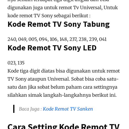
sangat penting karena menghubungkan remot
baru ke televisi sehingga remot TV Sony bisa
digunakan dengan baik. Untuk kode remot TV
Sony sebagai berikut.
Kode Remot TV SONY
Kode remot TV Sony dibedakan menjadi dua jenis
yaitu Kode remot TV Sony tabung dan LED. Kode
nya sendiri terdapat tiga digit angka dan bisa
digunakan juga untuk remot Tv Universal, Untuk
kode remot TV Sony sebagai berikut :
Kode Remot TV Sony Tabung
240, 049, 005, 094, 106, 148, 237, 238, 239, 041
Kode Remot TV Sony LED