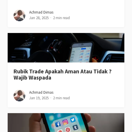
Share
Kenapa Loklok Tidak Ada di App Store?
Begini Penjelasannya…
Blogdimas.id – Loklok adalah aplikasi streaming populer
yang menyediakan berbagai konten hiburan seperti film,
serial TV, drama Korea, hingga anime. Aplikasi ini menjadi
favorit...