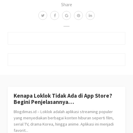
Dimas
Follow
Selain suka dia, Saya juga suka bagi tutorial di Blogdimas.
Informasi
Tutorial
TV
«
Cara Lock 4G Di HP Samsung Semua Tipe Tanpa
ROOT 100% WORK
3 Cara Gift Paket Indosat Transfer Kuota Data
Terbaru 2022
»