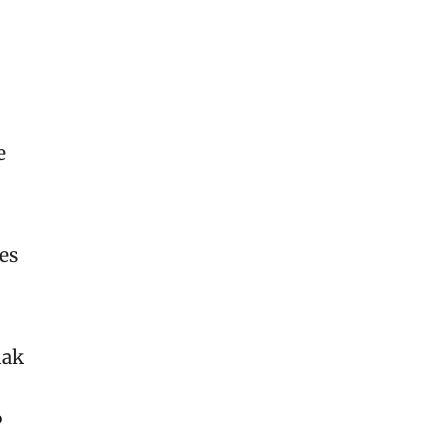
e
es
dak
?