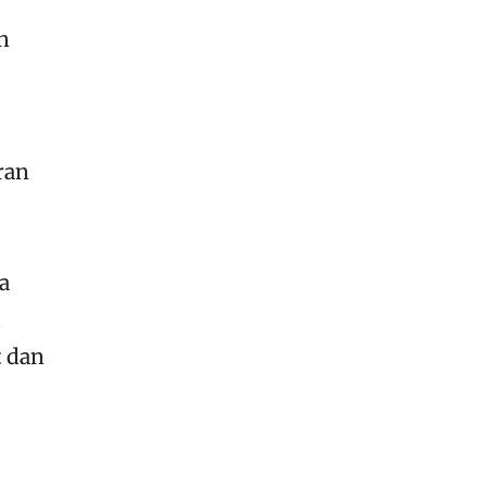
n
ran
a
t dan