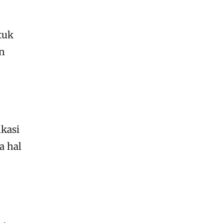
tuk
an
ikasi
a hal