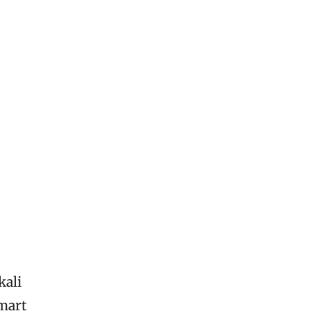
kali
mart