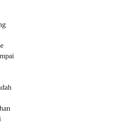
ng
de
ampai
udah
ahan
i