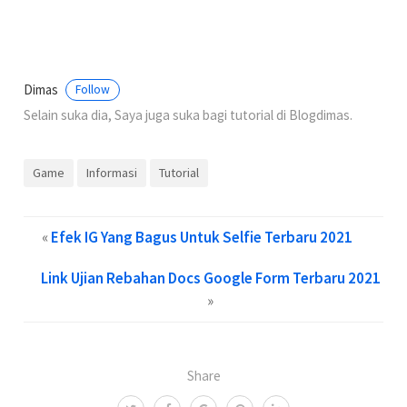
Dimas
Follow
Selain suka dia, Saya juga suka bagi tutorial di Blogdimas.
Game
Informasi
Tutorial
«
Efek IG Yang Bagus Untuk Selfie Terbaru 2021
Link Ujian Rebahan Docs Google Form Terbaru 2021
»
Share