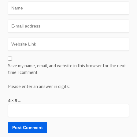
Save my name, email, and website in this browser for the next
time I comment.
Please enter an answer in digits:
4 × 5 =