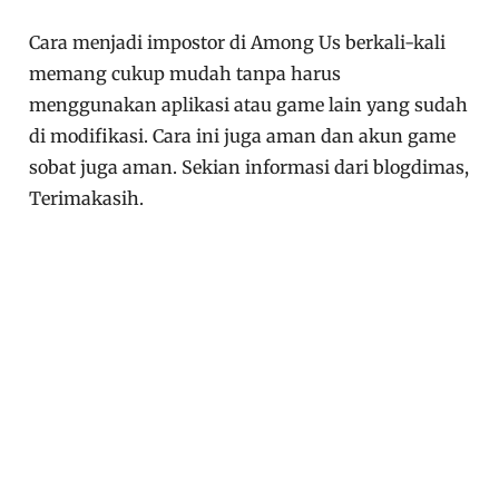
Cara menjadi impostor di Among Us berkali-kali
memang cukup mudah tanpa harus
menggunakan aplikasi atau game lain yang sudah
di modifikasi. Cara ini juga aman dan akun game
sobat juga aman. Sekian informasi dari blogdimas,
Terimakasih.