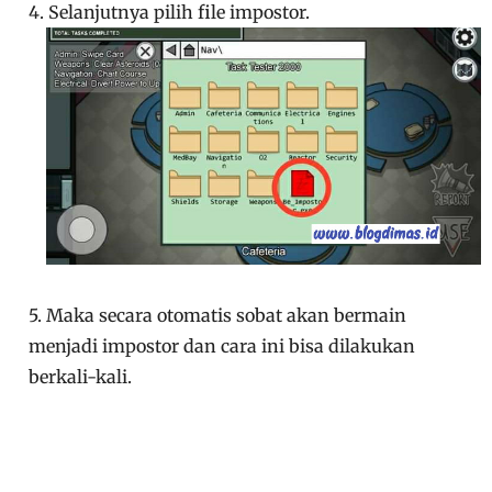
4. Selanjutnya pilih file impostor.
5. Maka secara otomatis sobat akan bermain
menjadi impostor dan cara ini bisa dilakukan
berkali-kali.