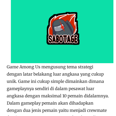
Game Among Us mengusung tema strategi
dengan latar belakang luar angkasa yang cukup
unik. Game ini cukup simple dimainkan dimana
gameplaynya sendiri di dalam pesawat luar
angkasa dengan maksimal 10 pemain didalamnya.
Dalam gameplay pemain akan dihadapkan
dengan dua jenis pemain yaitu menjadi crewmate