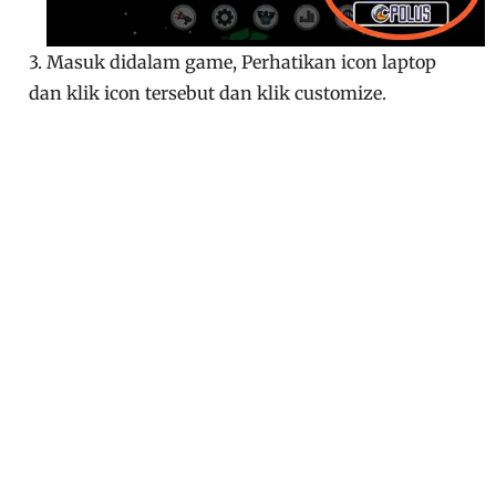
3. Masuk didalam game, Perhatikan icon laptop
dan klik icon tersebut dan klik customize.