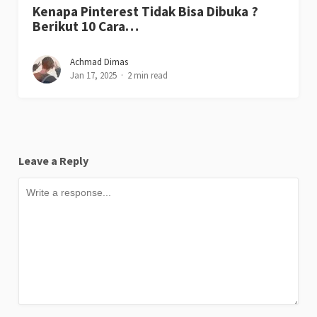
Kenapa Pinterest Tidak Bisa Dibuka ?
Berikut 10 Cara…
Achmad Dimas
Jan 17, 2025
2 min read
Leave a Reply