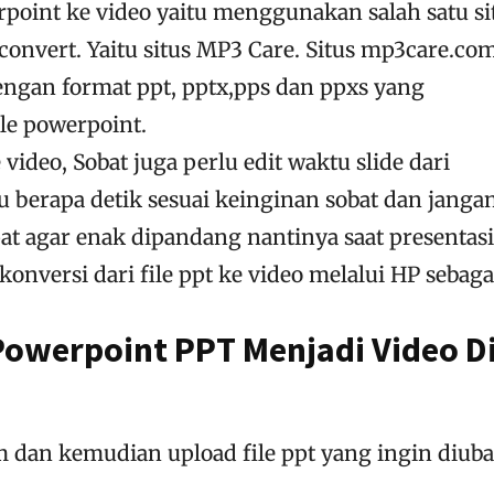
rpoint ke video yaitu menggunakan salah satu si
onvert. Yaitu situs MP3 Care. Situs mp3care.co
gan format ppt, pptx,pps dan ppxs yang
le powerpoint.
video, Sobat juga perlu edit waktu slide dari
u berapa detik sesuai keinginan sobat dan janga
pat agar enak dipandang nantinya saat presentasi
onversi dari file ppt ke video melalui HP sebaga
owerpoint PPT Menjadi Video D
m dan kemudian upload file ppt yang ingin diub