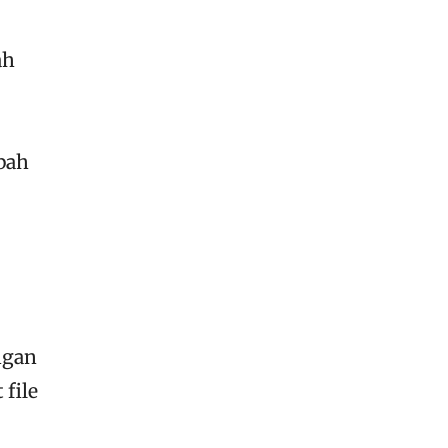
ah
bah
ngan
 file