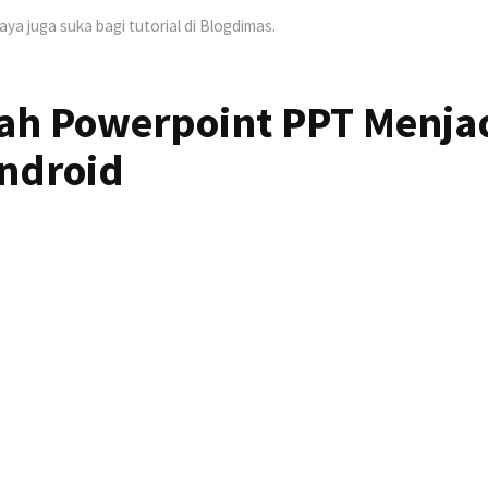
Saya juga suka bagi tutorial di Blogdimas.
ah Powerpoint PPT Menja
Android