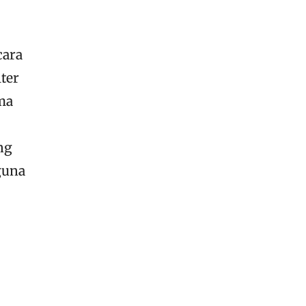
cara
ter
ma
ng
guna