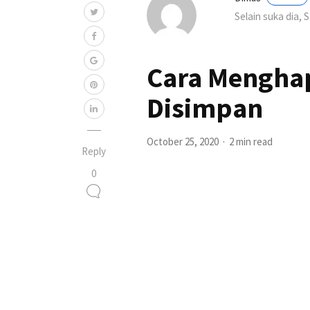
Selain suka dia, 
Cara Menghap
Disimpan
October 25, 2020
2 min read
Reply
0