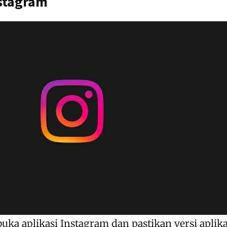
nstagram
ka aplikasi Instagram dan pastikan versi aplika