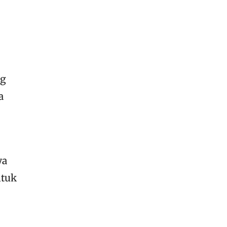
ng
a
ya
ntuk