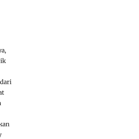
ya,
rik
dari
at
n
hkan
y