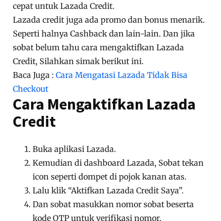
cepat untuk Lazada Credit.
Lazada credit juga ada promo dan bonus menarik.
Seperti halnya Cashback dan lain-lain. Dan jika
sobat belum tahu cara mengaktifkan Lazada
Credit, Silahkan simak berikut ini.
Baca Juga :
Cara Mengatasi Lazada Tidak Bisa
Checkout
Cara Mengaktifkan Lazada
Credit
Buka aplikasi Lazada.
Kemudian di dashboard Lazada, Sobat tekan
icon seperti dompet di pojok kanan atas.
Lalu klik “Aktifkan Lazada Credit Saya”.
Dan sobat masukkan nomor sobat beserta
kode OTP untuk verifikasi nomor.