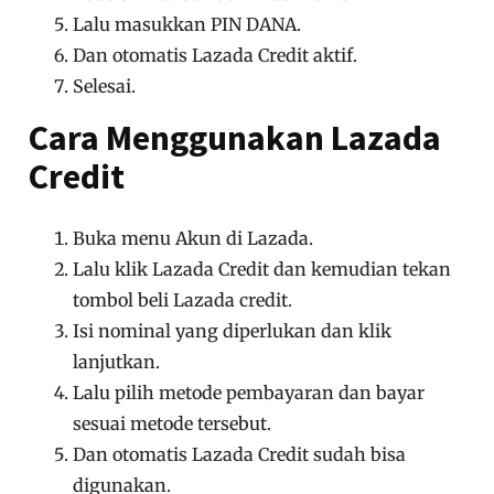
Lalu masukkan PIN DANA.
Dan otomatis Lazada Credit aktif.
Selesai.
Cara Menggunakan Lazada
Credit
Buka menu Akun di Lazada.
Lalu klik Lazada Credit dan kemudian tekan
tombol beli Lazada credit.
Isi nominal yang diperlukan dan klik
lanjutkan.
Lalu pilih metode pembayaran dan bayar
sesuai metode tersebut.
Dan otomatis Lazada Credit sudah bisa
digunakan.