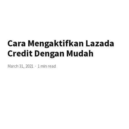
Cara Mengaktifkan Lazada
Credit Dengan Mudah
March 31, 2021
1 min read