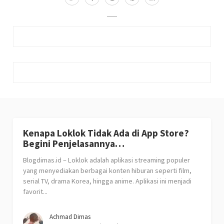
Kenapa Loklok Tidak Ada di App Store?
Begini Penjelasannya…
Blogdimas.id – Loklok adalah aplikasi streaming populer
yang menyediakan berbagai konten hiburan seperti film,
serial TV, drama Korea, hingga anime. Aplikasi ini menjadi
favorit...
Achmad Dimas