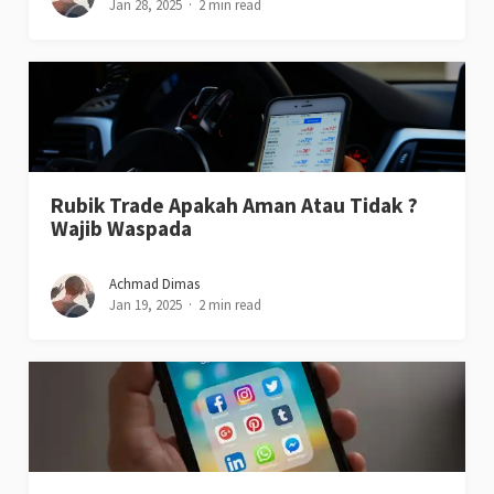
Jan 28, 2025
2 min read
Rubik Trade Apakah Aman Atau Tidak ?
Wajib Waspada
Achmad Dimas
Jan 19, 2025
2 min read