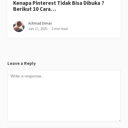
Kenapa Pinterest Tidak Bisa Dibuka ?
Berikut 10 Cara…
Achmad Dimas
Jan 17, 2025
2 min read
Leave a Reply