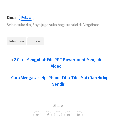
Dimas
Follow
Selain suka dia, Saya juga suka bagi tutorial di Blogdimas.
Informasi
Tutorial
«
2 Cara Mengubah File PPT Powerpoint Menjadi
Video
Cara Mengatasi Hp iPhone Tiba-Tiba Mati Dan Hidup
Sendiri
»
Share