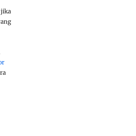
jika
rang
a
or
ra