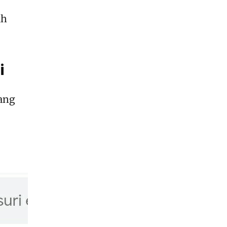
ah
i
ang