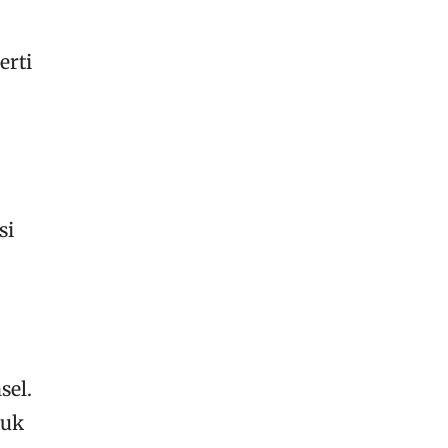
erti
si
sel.
tuk