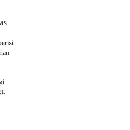
SMS
erisi
uhan
gi
t,