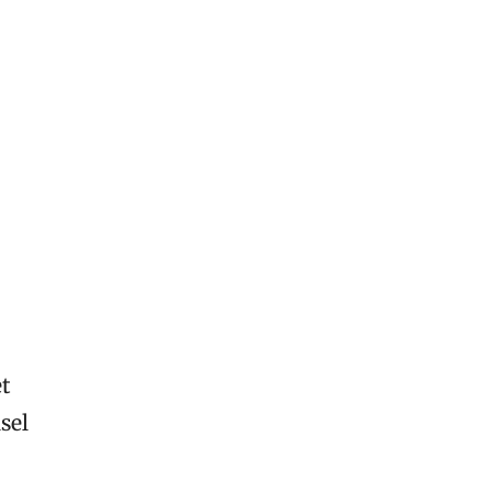
t
sel