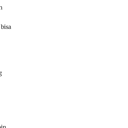
n
bisa
g
in.