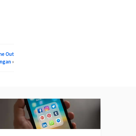
me Out
ungan
»