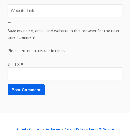
Save my name, email, and website in this browser for the next
time I comment.
Please enter an answer in digits:
3 + six =
About
-
Contact
-
Disclaimer
-
Privacy Policy
-
Terms Of Service