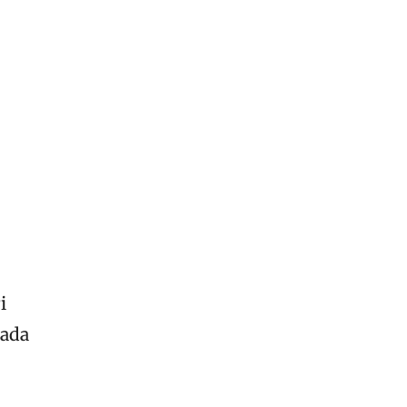
i
 ada