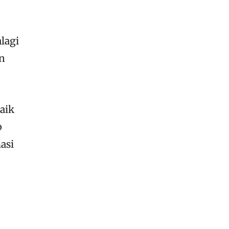
lagi
an
aik
p
asi