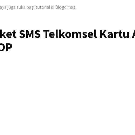
Saya juga suka bagi tutorial di Blogdimas.
aket SMS Telkomsel Kartu 
OOP