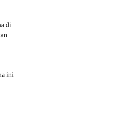
a di
kan
a ini