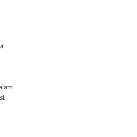
ka
dalam
si