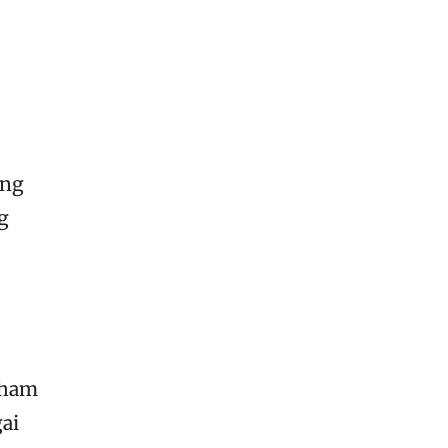
ang
g
aham
ai