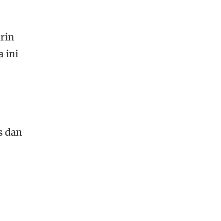
arin
 ini
s dan