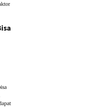
aktor
Bisa
isa
i
dapat