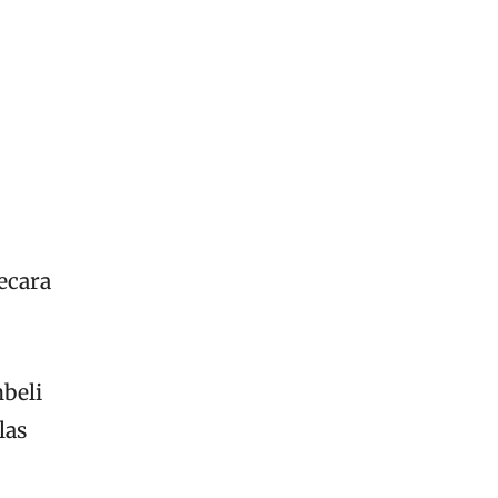
ecara
beli
las