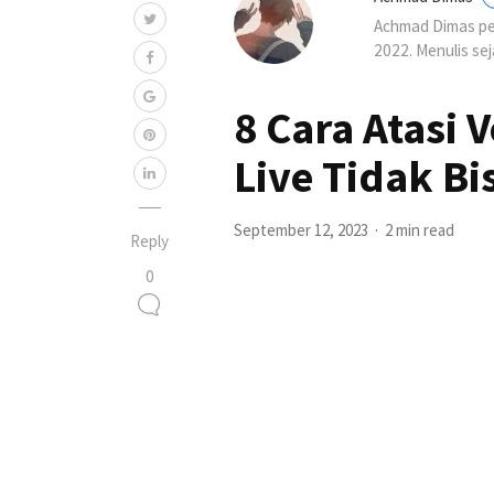
Achmad Dimas per
2022. Menulis se
8 Cara Atasi 
Live Tidak B
September 12, 2023
2 min read
Reply
0